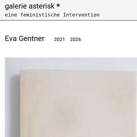
*
galerie asterisk
eine feministische Intervention
Open Call
Archiv /
archive
Eva Gentner
2021
2026
Künstler:innen nach Nachnamen filtern
Filter artists by last name
A
B
C
F
G
H
K
L
M
P
Q
R
U
V
W
Z
Ausstellungen nach Jahren filtern
Filter exhibitions by years