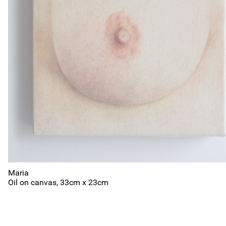
2026
2025
2024
2023
2022
2021
2016
2015
2014
2013
2012
2011
2006
2005
2004
2003
2002
2001
1996
1995
1994
1993
1992
1991
1986
1985
1984
1983
1982
1981
1976
1975
1974
1973
1972
1971
1966
1965
1964
1963
1962
1961
Maria
Oil on canvas, 33cm x 23cm