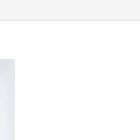
Über /
about
Datenschutzerkl
D
E
I
J
N
O
S
T
X
Y