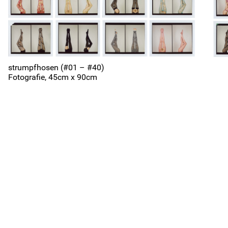
2026
2025
2024
2023
2022
2021
2016
2015
2014
2013
2012
2011
2006
2005
2004
2003
2002
2001
1996
1995
1994
1993
1992
1991
strumpfhosen (#01 – #40)
1986
1985
1984
1983
1982
1981
Fotografie, 45cm x 90cm
1976
1975
1974
1973
1972
1971
1966
1965
1964
1963
1962
1961