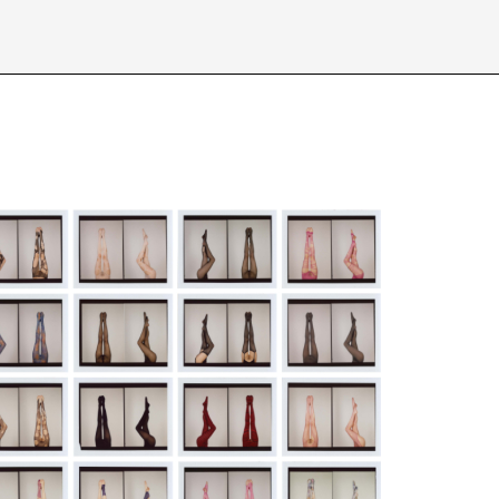
Über /
about
Datenschutzerkl
D
E
I
J
N
O
S
T
X
Y