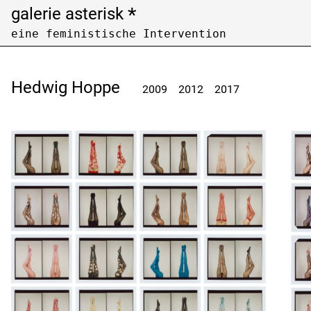
*
galerie asterisk
eine feministische Intervention
Open Call
Archiv /
archive
Hedwig Hoppe
2009
2012
2017
Künstler:innen nach Nachnamen filtern
Filter artists by last name
A
B
C
F
G
H
K
L
M
P
Q
R
U
V
W
Z
Ausstellungen nach Jahren filtern
Filter exhibitions by years