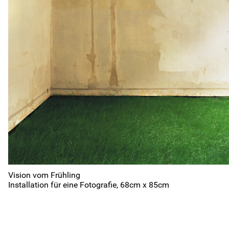
2026
2025
2024
2023
2022
2021
2016
2015
2014
2013
2012
2011
2006
2005
2004
2003
2002
2001
1996
1995
1994
1993
1992
1991
1986
1985
1984
1983
1982
1981
1976
1975
1974
1973
1972
1971
1966
1965
1964
1963
1962
1961
Vision vom Frühling
Installation für eine Fotografie, 68cm x 85cm