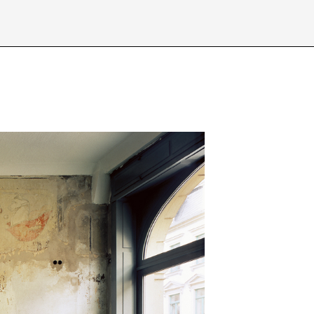
Über /
about
Datenschutzerkl
D
E
I
J
N
O
S
T
X
Y