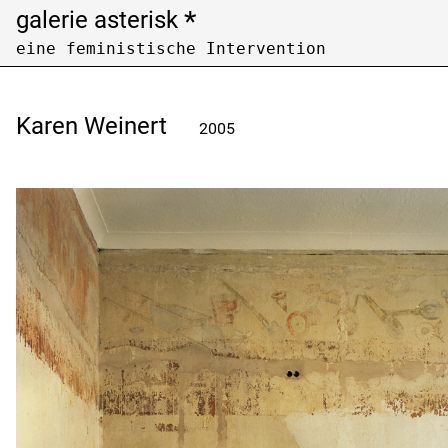
*
galerie asterisk
eine feministische Intervention
Open Call
Archiv /
archive
Karen Weinert
2005
Künstler:innen nach Nachnamen filtern
Filter artists by last name
A
B
C
F
G
H
K
L
M
P
Q
R
U
V
W
Z
Ausstellungen nach Jahren filtern
Filter exhibitions by years