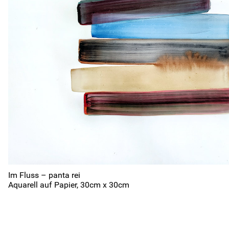
2026
2025
2024
2023
2022
2021
2016
2015
2014
2013
2012
2011
2006
2005
2004
2003
2002
2001
1996
1995
1994
1993
1992
1991
1986
1985
1984
1983
1982
1981
1976
1975
1974
1973
1972
1971
1966
1965
1964
1963
1962
1961
Im Fluss – panta rei
Aquarell auf Papier, 30cm x 30cm