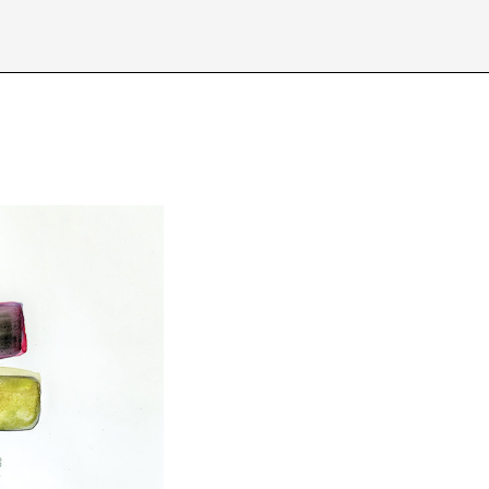
Über /
about
Datenschutzerkl
D
E
I
J
N
O
S
T
X
Y