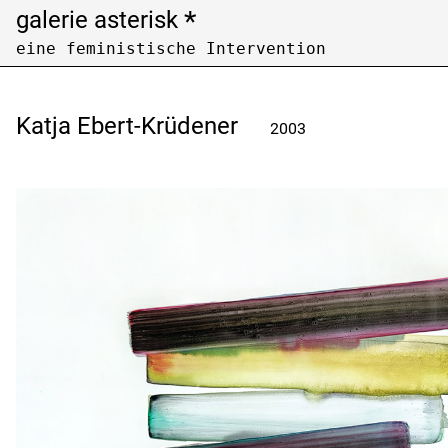
*
galerie asterisk
eine feministische Intervention
Open Call
Archiv /
archive
Katja Ebert-Krüdener
2003
Künstler:innen nach Nachnamen filtern
Filter artists by last name
A
B
C
F
G
H
K
L
M
P
Q
R
U
V
W
Z
Ausstellungen nach Jahren filtern
Filter exhibitions by years