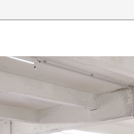
Über /
about
Datenschutzerkl
D
E
I
J
N
O
S
T
X
Y