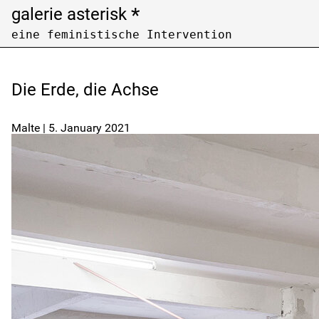
*
galerie asterisk
eine feministische Intervention
Open Call
Archiv /
archive
Die Erde, die Achse
Künstler:innen nach Nachnamen filtern
Filter artists by last name
Malte
|
5. January 2021
A
B
C
F
G
H
K
L
M
P
Q
R
U
V
W
Z
Ausstellungen nach Jahren filtern
Filter exhibitions by years