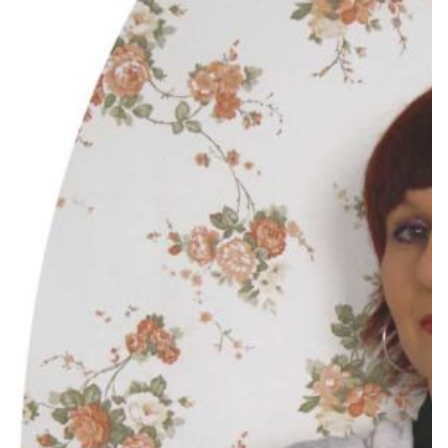
Z
Ausstellungen nach Jahren filtern
Filter exhibitions by years
2026
2025
2024
2023
2022
2021
2020
2019
2018
2017
2016
2015
2014
2013
2012
2011
2010
2009
2008
2007
2006
2005
2004
2003
2002
2001
2000
1999
1998
1997
1996
1995
1994
1993
1992
1991
1990
1989
1988
1987
1986
1985
1984
1983
1982
1981
1980
1979
1978
1977
1976
1975
1974
1973
1972
1971
1970
1969
1968
1967