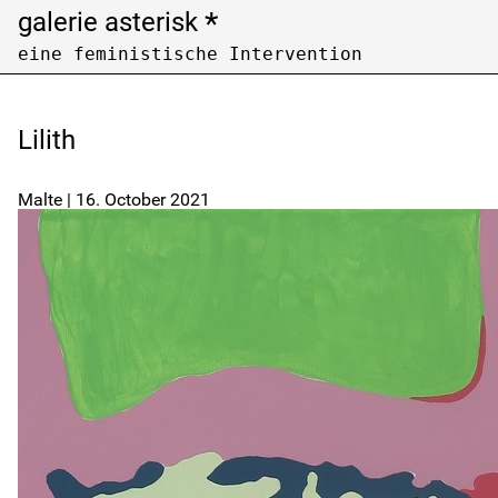
*
galerie asterisk
eine feministische Intervention
Open Call
Archiv /
archive
Lilith
Künstler:innen nach Nachnamen filtern
Filter artists by last name
Malte
|
16. October 2021
A
B
C
F
G
H
K
L
M
P
Q
R
U
V
W
Z
Ausstellungen nach Jahren filtern
Filter exhibitions by years