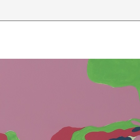
Über /
about
Datenschutzerkl
D
E
I
J
N
O
S
T
X
Y