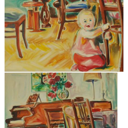
Z
Ausstellungen nach Jahren filtern
Filter exhibitions by years
2026
2025
2024
2023
2022
2021
2020
2019
2018
2017
2016
2015
2014
2013
2012
2011
2010
2009
2008
2007
2006
2005
2004
2003
2002
2001
2000
1999
1998
1997
1996
1995
1994
1993
1992
1991
1990
1989
1988
1987
1986
1985
1984
1983
1982
1981
1980
1979
1978
1977
1976
1975
1974
1973
1972
1971
1970
1969
1968
1967