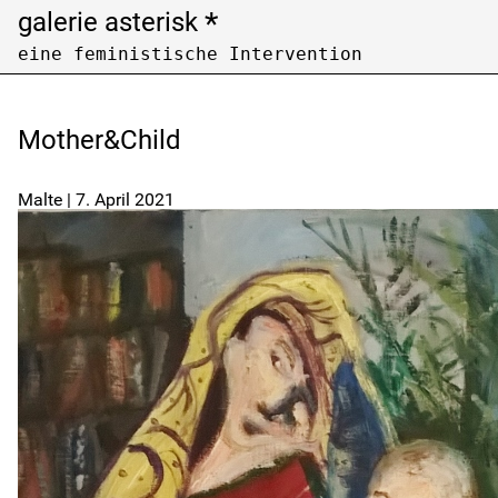
*
galerie asterisk
eine feministische Intervention
Open Call
Archiv /
archive
Mother&Child
Künstler:innen nach Nachnamen filtern
Filter artists by last name
Malte
|
7. April 2021
A
B
C
F
G
H
K
L
M
P
Q
R
U
V
W
Z
Ausstellungen nach Jahren filtern
Filter exhibitions by years