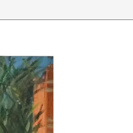
Über /
about
Datenschutzerkl
D
E
I
J
N
O
S
T
X
Y