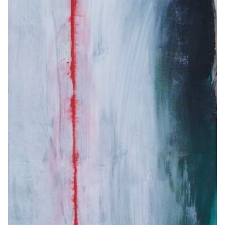
Z
Ausstellungen nach Jahren filtern
Filter exhibitions by years
2026
2025
2024
2023
2022
2021
2020
2019
2018
2017
2016
2015
2014
2013
2012
2011
2010
2009
2008
2007
2006
2005
2004
2003
2002
2001
2000
1999
1998
1997
1996
1995
1994
1993
1992
1991
1990
1989
1988
1987
1986
1985
1984
1983
1982
1981
1980
1979
1978
1977
1976
1975
1974
1973
1972
1971
1970
1969
1968
1967