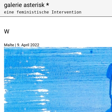
*
galerie asterisk
eine feministische Intervention
Open Call
Archiv /
archive
W
Künstler:innen nach Nachnamen filtern
Filter artists by last name
Malte
|
9. April 2022
A
B
C
F
G
H
K
L
M
P
Q
R
U
V
W
Z
Ausstellungen nach Jahren filtern
Filter exhibitions by years