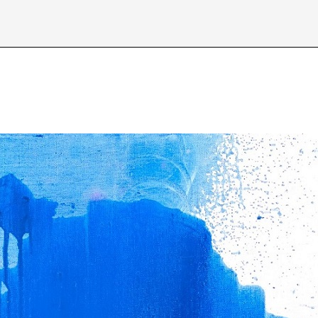
Über /
about
Datenschutzerkl
D
E
I
J
N
O
S
T
X
Y